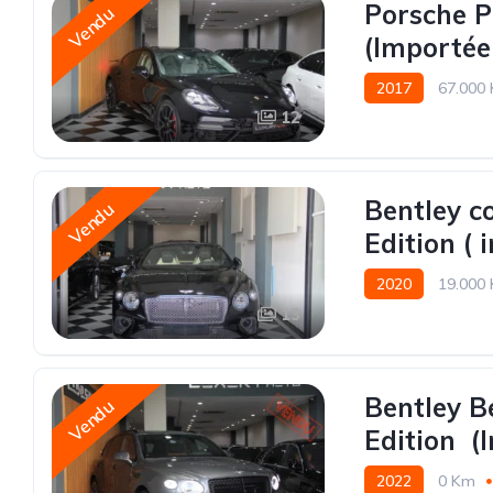
Porsche 
Vendu
(Importée
2017
67.000
12
Bentley c
Vendu
Edition ( 
2020
19.000
13
Bentley B
Vendu
Edition (
2022
0 Km