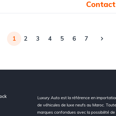
Contact 
1
2
3
4
5
6
7
ock
Luxury Auto est la référence en importatio
de véhicules de luxe neufs au Maroc. Tout
marques confondues avec la possibilité de