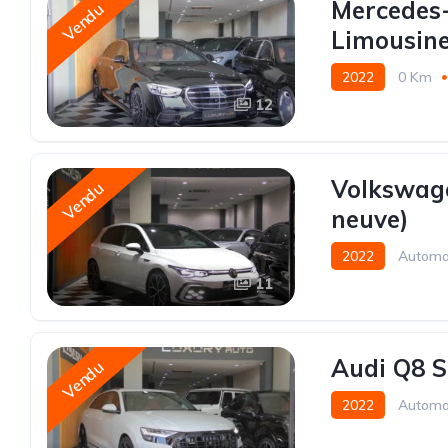
Mercedes
Vendu
Limousine
2022
0 Km
12
Volkswage
Vendu
neuve)
2022
Automa
11
Audi Q8 S
Vendu
2022
Automa