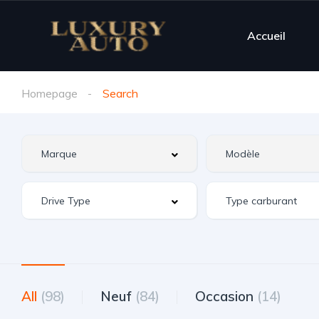
Accueil
Homepage
Search
All
(98)
Neuf
(84)
Occasion
(14)