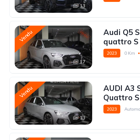
13
Audi Q5 S
Vendu
quattro S
2023
0 Km
17
AUDI A3 S
Vendu
Quattro S
2023
Automa
13