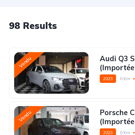
98 Results
Audi Q3 S
Vendu
(Importée
2023
0 Km
12
Porsche 
Vendu
(Importée
2023
0 Km