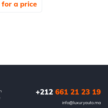
for a price
+212
‭661 21 23 19‬
n
e
info@luxuryauto.ma