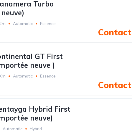
Panamera Turbo
 neuve)
 Km
Automatic
Essence
Contact 
ontinental GT First
importée neuve )
 Km
Automatic
Essence
Contact 
entayga Hybrid First
Importée neuve)
Automatic
Hybrid