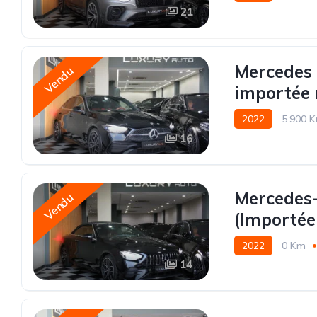
21
Mercedes 
Vendu
importée 
2022
5.900 
16
Mercedes-
Vendu
(Importée
2022
0 Km
14