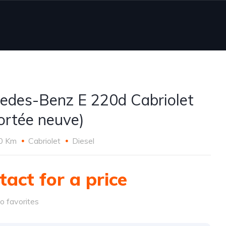
edes-Benz E 220d Cabriolet
ortée neuve)
0 Km
Cabriolet
Diesel
tact for a price
o favorites