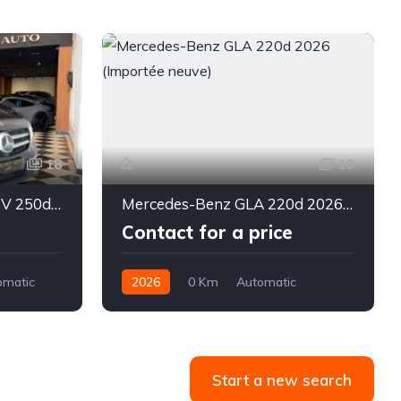
18
18
Mercedes-Benz CLASSE V 250d 2020
Mercedes-Benz GLA 220d 2026 (Importée neuve)
Contact for a price
omatic
2026
0 Km
Automatic
Diesel
Start a new search