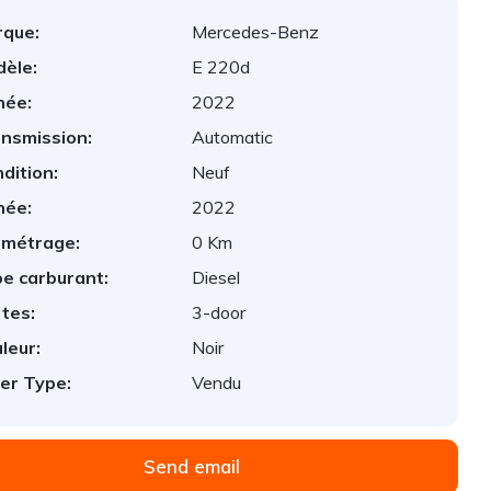
que:
Mercedes-Benz
èle:
E 220d
née:
2022
nsmission:
Automatic
dition:
Neuf
née:
2022
ométrage:
0 Km
e carburant:
Diesel
tes:
3-door
leur:
Noir
er Type:
Vendu
Send email