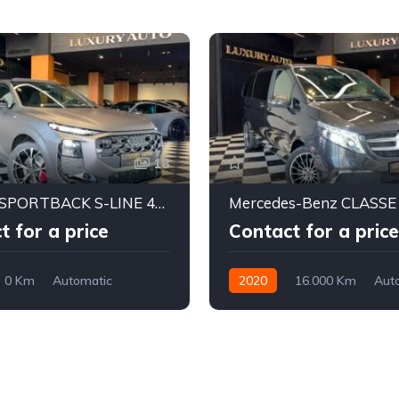
18
Audi Q3 SPORTBACK S-LINE 40 TDI 2026(Importée Neuve)
t for a price
Contact for a price
0 Km
Automatic
2020
16.000 Km
Aut
Diesel