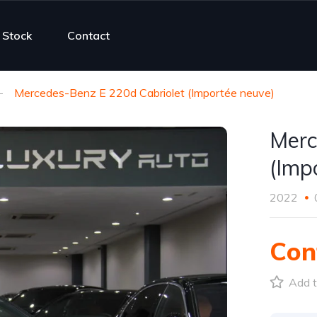
Stock
Contact
Mercedes-Benz E 220d Cabriolet (Importée neuve)
Merc
(Imp
2022
Con
Add t