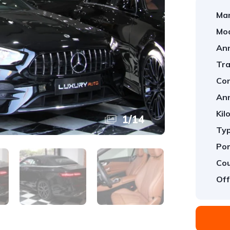
Mar
Mod
An
Tra
Con
An
Kil
1
/
14
Typ
Por
Cou
Off