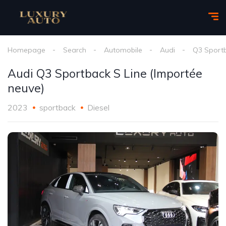
Homepage
Search
Automobile
Audi
Q3 Sport
Audi Q3 Sportback S Line (Importée
neuve)
2023
sportback
Diesel