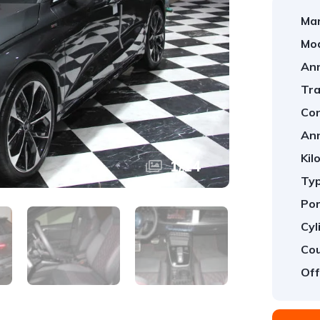
Mar
Mod
An
Tra
Con
An
Kil
1
/
14
Typ
Por
Cyl
Cou
Off