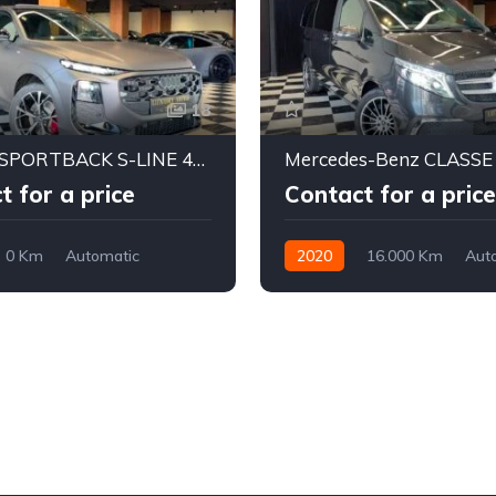
18
Audi Q3 SPORTBACK S-LINE 40 TDI 2026(Importée Neuve)
t for a price
Contact for a price
0 Km
Automatic
2020
16.000 Km
Aut
Diesel