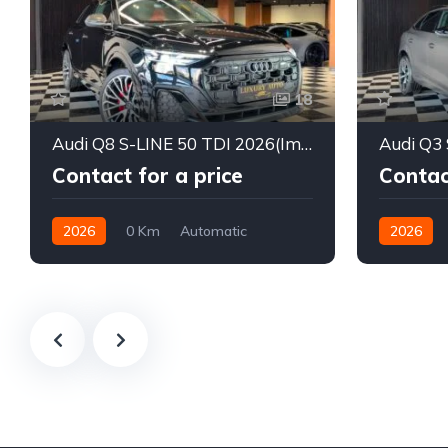
18
Audi Q8 S-LINE 50 TDI 2026(Importée Neuve)
Contact for a price
Contac
2026
0 Km
Automatic
2026
Diesel
Diesel