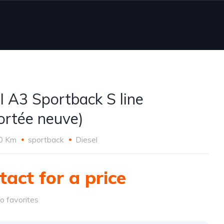
 A3 Sportback S line
ortée neuve)
0 Km
sportback
Diesel
tact for a price
o favorites