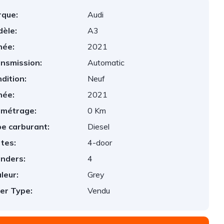
que:
Audi
èle:
A3
née:
2021
nsmission:
Automatic
dition:
Neuf
née:
2021
ométrage:
0 Km
e carburant:
Diesel
tes:
4-door
inders:
4
leur:
Grey
er Type:
Vendu