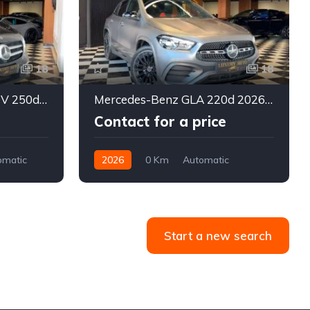
18
18
Mercedes-Benz CLASSE V 250d 2020
Mercedes-Benz GLA 220d 2026 (Importée neuve)
Contact for a price
omatic
2026
0 Km
Automatic
Diesel
Start a new search