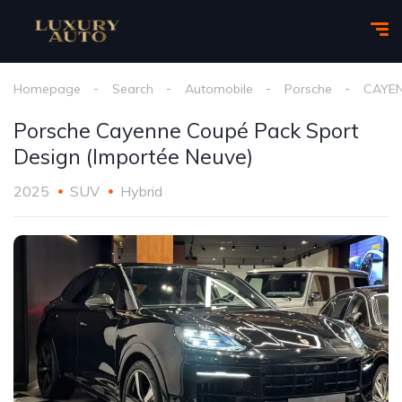
Homepage
Search
Automobile
Porsche
CAYEN
Porsche Cayenne Coupé Pack Sport
Design (Importée Neuve)
2025
SUV
Hybrid