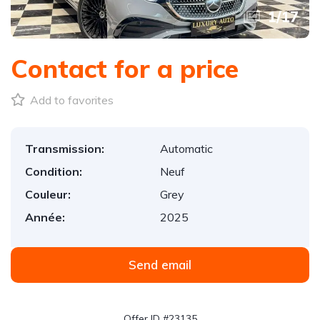
1
/
17
Contact for a price
Add to favorites
Transmission:
Automatic
Condition:
Neuf
Couleur:
Grey
Année:
2025
Send email
Offer ID #23135