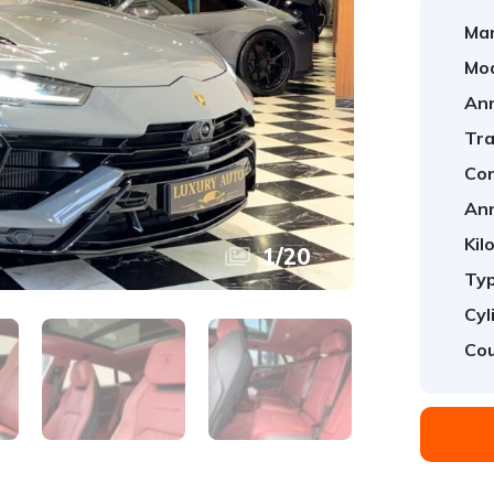
Mar
Mod
An
Tra
Con
An
Kil
1
/
20
Typ
Cyl
Cou