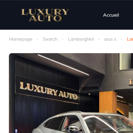
Accueil
Homepage
Search
Lamborghini
urus s
La