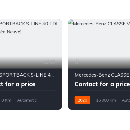
18
Audi Q3 SPORTBACK S-LINE 40 TDI 2026(Importée Neuve)
t for a price
Contact for a price
0 Km
Automatic
2020
16.000 Km
Aut
Diesel