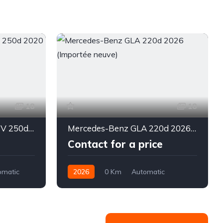
18
18
Mercedes-Benz CLASSE V 250d 2020
Mercedes-Benz GLA 220d 2026 (Importée neuve)
Contact for a price
omatic
2026
0 Km
Automatic
Diesel