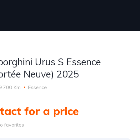
orghini Urus S Essence
ortée Neuve) 2025
9.700 Km
Essence
tact for a price
o favorites