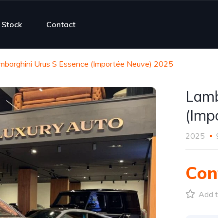
Stock
Contact
mborghini Urus S Essence (Importée Neuve) 2025
Lamb
(Imp
2025
Con
Add t