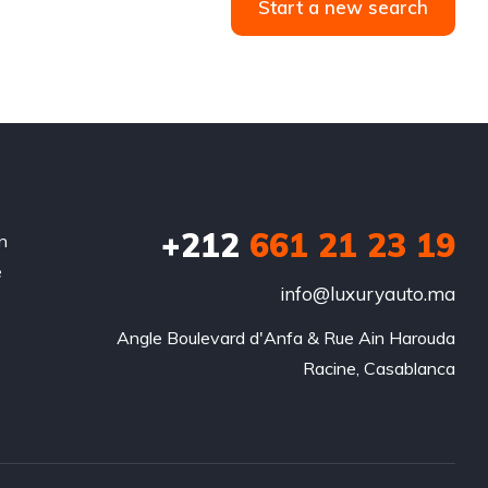
Start a new search
+212
‭661 21 23 19‬
n
e
info@luxuryauto.ma
Angle Boulevard d'Anfa & Rue Ain Harouda

Racine, Casablanca