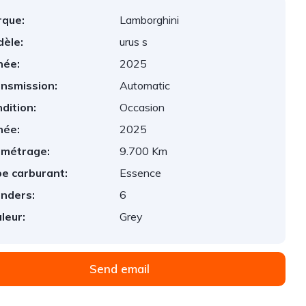
que:
Lamborghini
èle:
urus s
née:
2025
nsmission:
Automatic
dition:
Occasion
née:
2025
ométrage:
9.700 Km
e carburant:
Essence
inders:
6
leur:
Grey
Send email