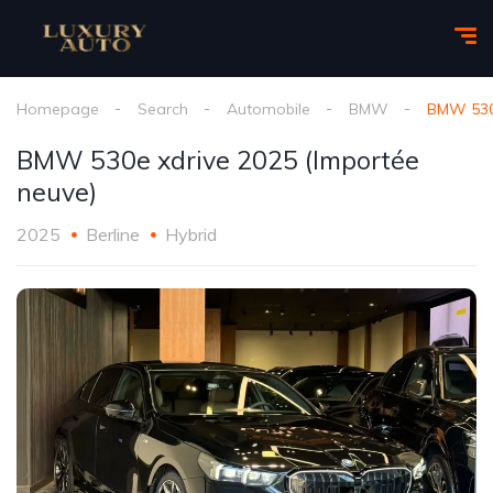
Homepage
Search
Automobile
BMW
BMW 530e
BMW 530e xdrive 2025 (Importée
neuve)
2025
Berline
Hybrid