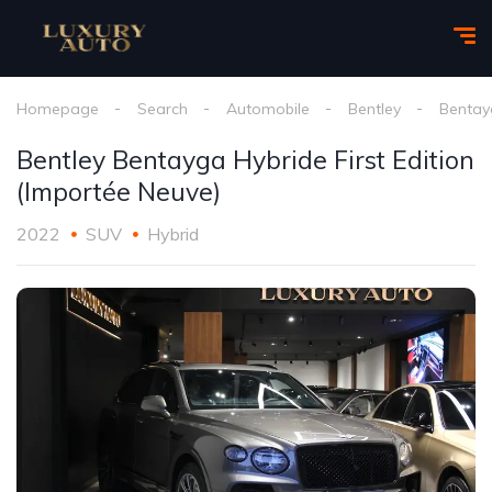
Homepage
Search
Automobile
Bentley
Bentayg
Bentley Bentayga Hybride First Edition
(Importée Neuve)
2022
SUV
Hybrid