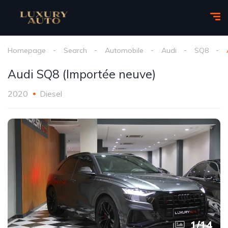
Homepage
Search
Automobile
Audi
SQ8
Audi SQ8 (Importée neuve)
2020
Diesel
1
/
14