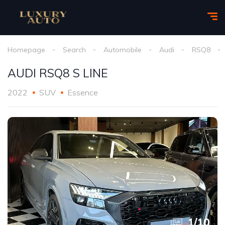
Homepage
Search
Automobile
Audi
RSQ8
AUDI RSQ8 S LINE
2022
SUV
Essence
1
/
10