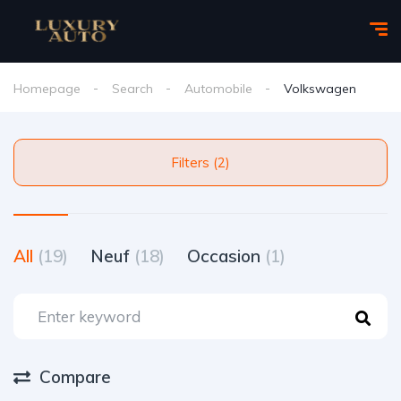
Homepage
Search
Automobile
Volkswagen
Filters (2)
All
(19)
Neuf
(18)
Occasion
(1)
Compare