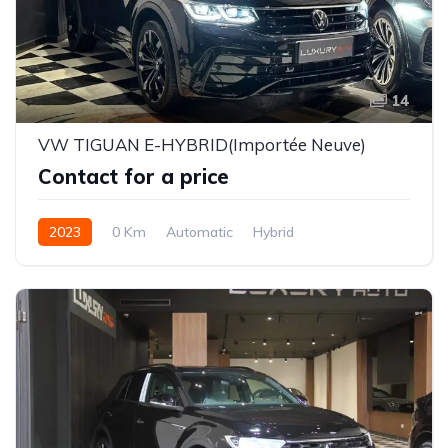
14
VW TIGUAN E-HYBRID(Importée Neuve)
Contact for a price
2023
0 Km
Automatic
Hybrid