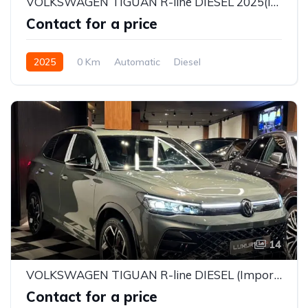
VOLKSWAGEN TIGUAN R-line DIESEL 2025(Importée Neuve)
Contact for a price
2025
0 Km
Automatic
Diesel
14
VOLKSWAGEN TIGUAN R-line DIESEL (Importée Neuve)
Contact for a price