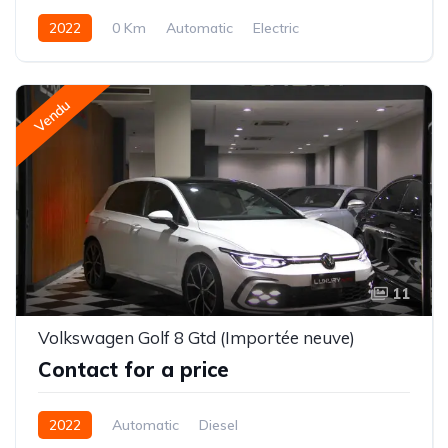
2022
0 Km
Automatic
Electric
Vendu
11
Volkswagen Golf 8 Gtd (Importée neuve)
Contact for a price
2022
Automatic
Diesel