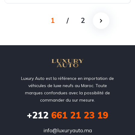
1
/
2
Luxury Auto est la référence en importation de
véhicules de luxe neufs au Maroc. Toute
marques confondues avec la possibilité de
commander du sur mesure.
+212
‭661 21 23 19‬
info@luxuryauto.ma