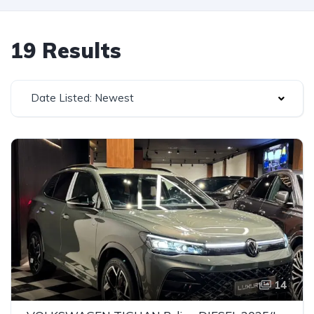
19 Results
Date Listed: Newest
14