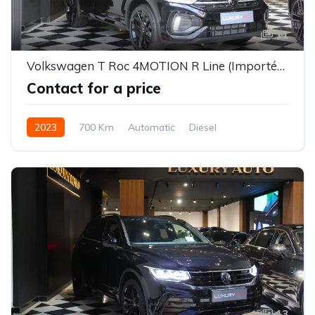
11
Volkswagen T Roc 4MOTION R Line (Importée neuve)
Contact for a price
2023
700 Km
Automatic
Diesel
13