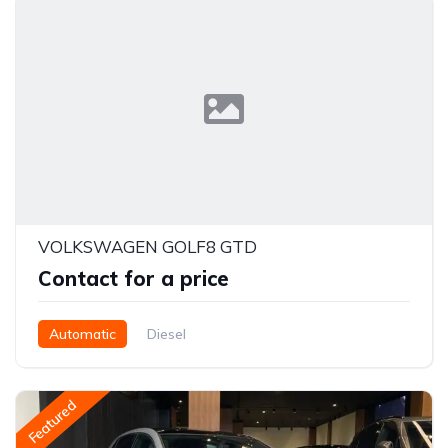
VOLKSWAGEN GOLF8 GTD
Contact for a price
Automatic
Diesel
Featured