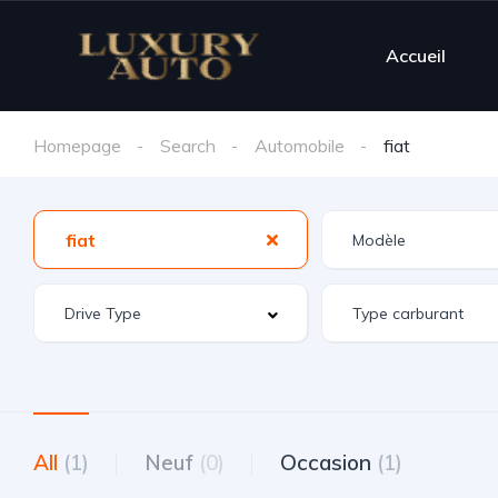
Accueil
Homepage
Search
Automobile
fiat
fiat
All
(1)
Neuf
(0)
Occasion
(1)