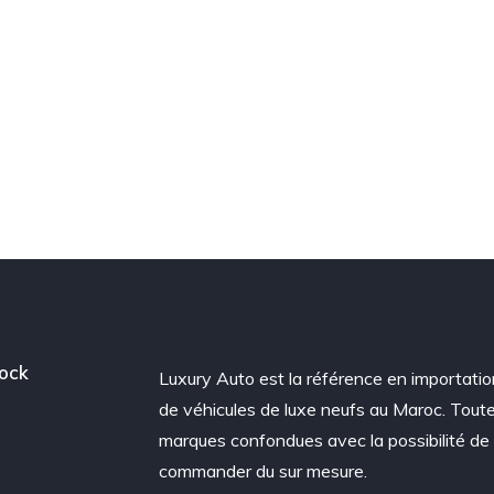
ock
Luxury Auto est la référence en importatio
de véhicules de luxe neufs au Maroc. Tout
marques confondues avec la possibilité de
commander du sur mesure.