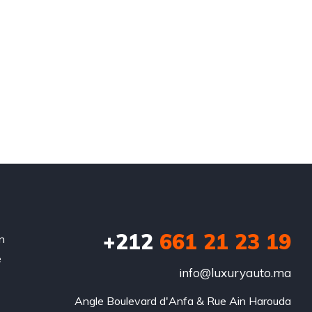
+212
‭661 21 23 19‬
n
e
info@luxuryauto.ma
Angle Boulevard d'Anfa & Rue Ain Harouda
