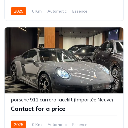
2025
0 Km
Automatic
Essence
16
porsche 911 carrera facelift (Importée Neuve)
Contact for a price
2025
0 Km
Automatic
Essence