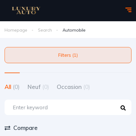
Homepage
Search
Automobile
Filters (1)
All
(0)
Neuf
(0)
Occasion
(0)
Compare