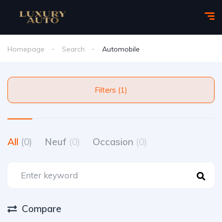
Homepage
Search
Automobile
Filters (1)
All
(0)
Neuf
(0)
Occasion
(0)
Compare