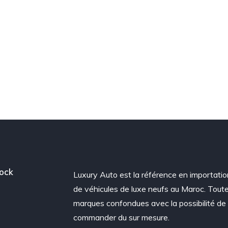
ock
Luxury Auto est la référence en importatio
de véhicules de luxe neufs au Maroc. Tout
marques confondues avec la possibilité de
commander du sur mesure.