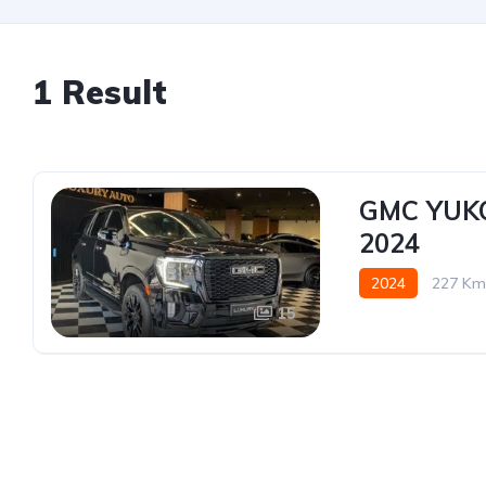
1 Result
GMC YUKO
2024
2024
227 Km
15