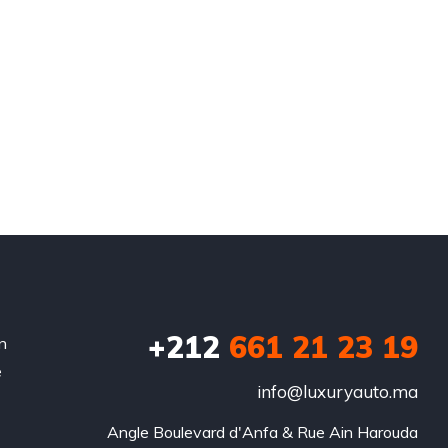
+212
‭661 21 23 19‬
n
e
info@luxuryauto.ma
Angle Boulevard d'Anfa & Rue Ain Harouda
