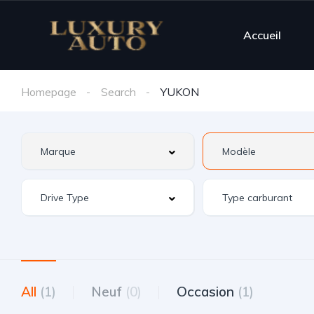
Accueil
Homepage
Search
YUKON
All
(1)
Neuf
(0)
Occasion
(1)