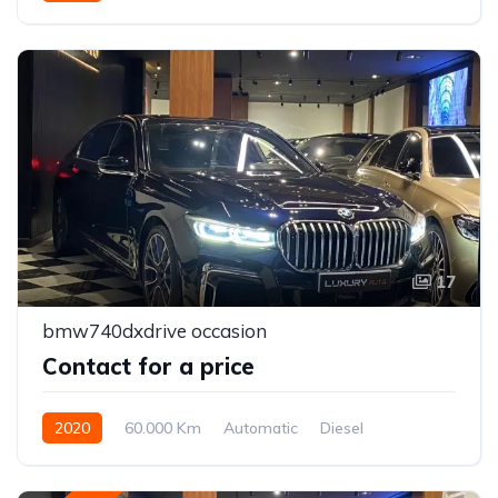
17
bmw740dxdrive occasion
Contact for a price
2020
60.000 Km
Automatic
Diesel