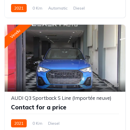
2021
0 Km
Automatic
Diesel
Vendu
16
AUDI Q3 Sportback S Line (Importée neuve)
Contact for a price
2021
0 Km
Diesel