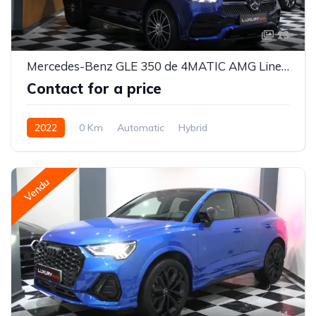
13
Mercedes-Benz GLE 350 de 4MATIC AMG Line Coupé ( importée neuve )
Contact for a price
2022
0 Km
Automatic
Hybrid
Vendu
11