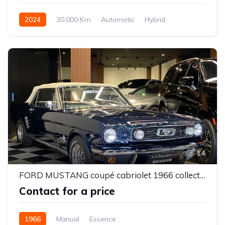
2024
30.000 Km
Automatic
Hybrid
14
FORD MUSTANG coupé cabriolet 1966 collection
Contact for a price
1966
Manual
Essence